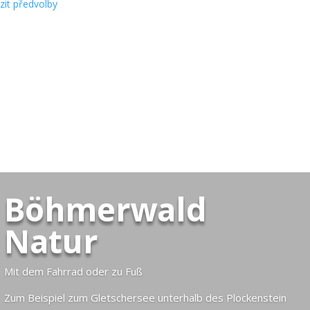
zit předvolby
Böhmerwald
Natur
Mit dem Fahrrad oder zu Fuß
Zum Beispiel zum Gletschersee unterhalb des Plockenstein