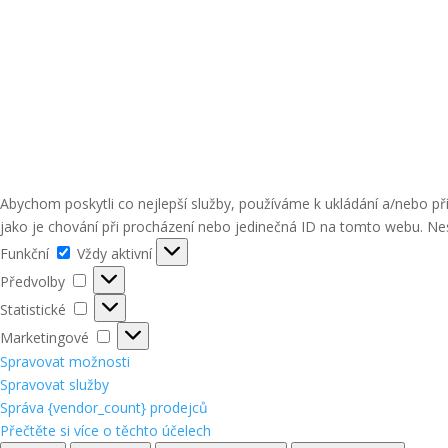
Abychom poskytli co nejlepší služby, používáme k ukládání a/nebo p
jako je chování při procházení nebo jedinečná ID na tomto webu. Nes
Funkční
Funkční
Vždy aktivní
Předvolby
Předvolby
Statistické
Statistické
Marketingové
Marketingové
Spravovat možnosti
Spravovat služby
Správa {vendor_count} prodejců
Přečtěte si více o těchto účelech