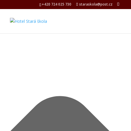
Spravovat Souhlas s cookies
+420 724 025 730
staraskola@post.cz