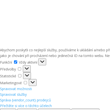
Abychom poskytli co nejlepší služby, používáme k ukládání a/nebo p
jako je chování při procházení nebo jedinečná ID na tomto webu. Nes
Funkční
Funkční
Vždy aktivní
Předvolby
Předvolby
Statistické
Statistické
Marketingové
Marketingové
Spravovat možnosti
Spravovat služby
Správa {vendor_count} prodejců
Přečtěte si více o těchto účelech