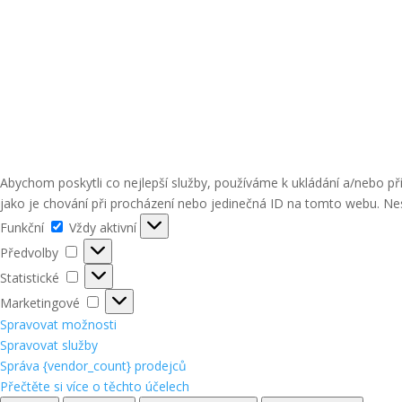
Abychom poskytli co nejlepší služby, používáme k ukládání a/nebo p
jako je chování při procházení nebo jedinečná ID na tomto webu. Nes
Funkční
Funkční
Vždy aktivní
Předvolby
Předvolby
Statistické
Statistické
Marketingové
Marketingové
Spravovat možnosti
Spravovat služby
Správa {vendor_count} prodejců
Přečtěte si více o těchto účelech