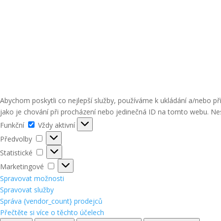
Abychom poskytli co nejlepší služby, používáme k ukládání a/nebo p
jako je chování při procházení nebo jedinečná ID na tomto webu. Nes
Funkční
Funkční
Vždy aktivní
Předvolby
Předvolby
Statistické
Statistické
Marketingové
Marketingové
Spravovat možnosti
Spravovat služby
Správa {vendor_count} prodejců
Přečtěte si více o těchto účelech