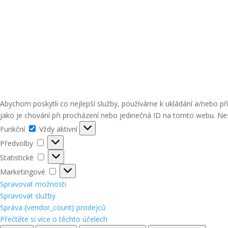
Abychom poskytli co nejlepší služby, používáme k ukládání a/nebo p
jako je chování při procházení nebo jedinečná ID na tomto webu. Nes
Funkční
Funkční
Vždy aktivní
Předvolby
Předvolby
Statistické
Statistické
Marketingové
Marketingové
Spravovat možnosti
Spravovat služby
Správa {vendor_count} prodejců
Přečtěte si více o těchto účelech