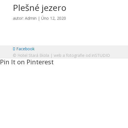
Plešné jezero
autor:
Admin
|
Úno 12, 2020
Facebook
© Hotel Stará škola | web a fotografie od
inSTUDIO
Pin It on Pinterest