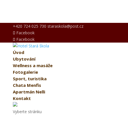
+420 724 025 730
staraskola@post.cz
Facebook
Facebook
Úvod
Ubytování
Wellness a masáže
Fotogalerie
Sport, turistika
Chata Menfis
Apartmán Nelli
Kontakt
Vyberte stránku