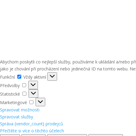
Abychom poskytli co nejlepší služby, používáme k ukládání a/nebo p
jako je chování při procházení nebo jedinečná ID na tomto webu. Nes
Funkční
Funkční
Vždy aktivní
Předvolby
Předvolby
Statistické
Statistické
Marketingové
Marketingové
Spravovat možnosti
Spravovat služby
Správa {vendor_count} prodejců
Přečtěte si více o těchto účelech