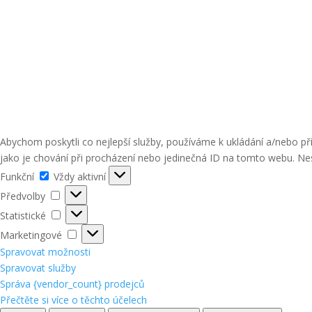
Abychom poskytli co nejlepší služby, používáme k ukládání a/nebo p
jako je chování při procházení nebo jedinečná ID na tomto webu. Nes
Funkční
Funkční
Vždy aktivní
Předvolby
Předvolby
Statistické
Statistické
Marketingové
Marketingové
Spravovat možnosti
Spravovat služby
Správa {vendor_count} prodejců
Přečtěte si více o těchto účelech