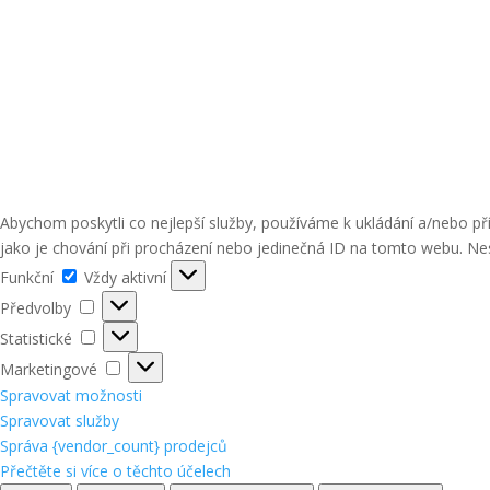
Abychom poskytli co nejlepší služby, používáme k ukládání a/nebo p
jako je chování při procházení nebo jedinečná ID na tomto webu. Nes
Funkční
Funkční
Vždy aktivní
Předvolby
Předvolby
Statistické
Statistické
Marketingové
Marketingové
Spravovat možnosti
Spravovat služby
Správa {vendor_count} prodejců
Přečtěte si více o těchto účelech