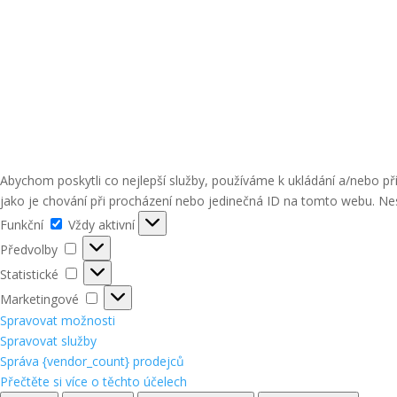
Abychom poskytli co nejlepší služby, používáme k ukládání a/nebo p
jako je chování při procházení nebo jedinečná ID na tomto webu. Nes
Funkční
Funkční
Vždy aktivní
Předvolby
Předvolby
Statistické
Statistické
Marketingové
Marketingové
Spravovat možnosti
Spravovat služby
Správa {vendor_count} prodejců
Přečtěte si více o těchto účelech