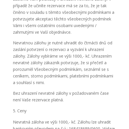
případě že učiníte rezervace má se za to, že je tak
činěno v souladu s těmito všeobecnými podmínkami a
potvrzujete akceptaci těchto všeobecných podmínek
Vámi i všemi ostatními osobami uvedenými /
zahrnutými ve Vaší objednávce.
Nevratnou zálohu je nutné uhradit do čtrnácti dnů od
zaslání potvrzení o rezervaci a vyzvání k uhrazení
zálohy. Zálohy vybíráme ve výši 1000,- kč. Uhrazením
nevratné zálohy zákazník potvrzuje, že si přečetl a
porozuměl Všeobecným podmínkám, seznámil se s
ceníkem, storno podmínkami, platebními podmínkami
a souhlasí s nimi.
Bez uhrazení nevratné zálohy v požadovaném čase
není Vaše rezervace platná.
Ceny
Nevratná záloha ve výši 1000,- kč. Zálohu lze uhradit
bankovním převodem na č.ú.: 168418689/0600, Výdaje