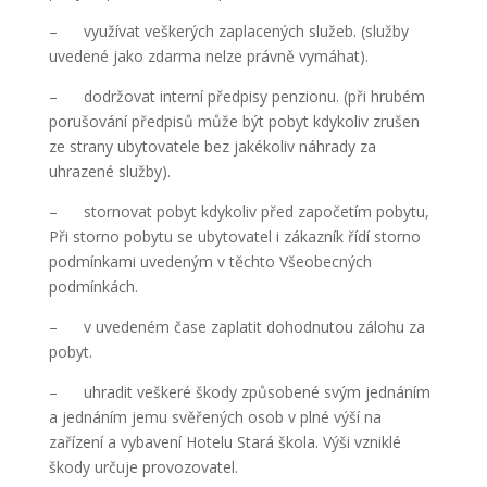
– využívat veškerých zaplacených služeb. (služby
uvedené jako zdarma nelze právně vymáhat).
– dodržovat interní předpisy penzionu. (při hrubém
porušování předpisů může být pobyt kdykoliv zrušen
ze strany ubytovatele bez jakékoliv náhrady za
uhrazené služby).
– stornovat pobyt kdykoliv před započetím pobytu,
Při storno pobytu se ubytovatel i zákazník řídí storno
podmínkami uvedeným v těchto Všeobecných
podmínkách.
– v uvedeném čase zaplatit dohodnutou zálohu za
pobyt.
– uhradit veškeré škody způsobené svým jednáním
a jednáním jemu svěřených osob v plné výší na
zařízení a vybavení Hotelu Stará škola. Výši vzniklé
škody určuje provozovatel.