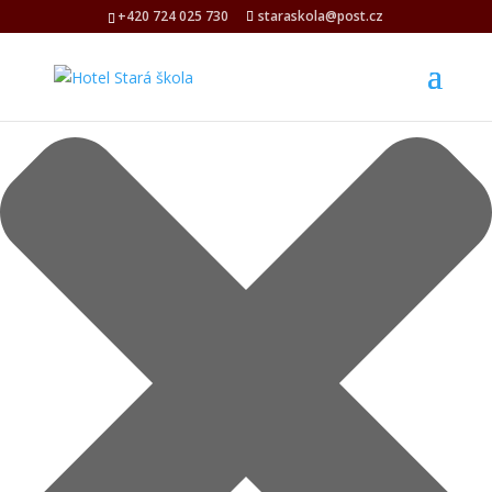
Spravovat Souhlas s cookies
+420 724 025 730
staraskola@post.cz