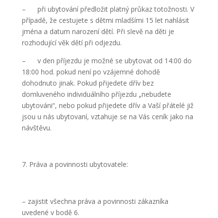
– při ubytování předložit platný průkaz totožnosti. V
případě, že cestujete s dětmi mladšími 15 let nahlásit
jména a datum narození dětí. Při slevě na děti je
rozhodující věk dětí při odjezdu.
– v den příjezdu je možné se ubytovat od 14:00 do
18:00 hod. pokud není po vzájemné dohodě
dohodnuto jinak. Pokud přijedete dřív bez
domluveného individuálního příjezdu „nebudete
ubytováni“, nebo pokud přijedete dřív a Vaší přátelé již
jsou u nás ubytovaní, vztahuje se na Vás ceník jako na
návštěvu.
Práva a povinnosti ubytovatele:
– zajistit všechna práva a povinnosti zákazníka
uvedené v bodě 6.