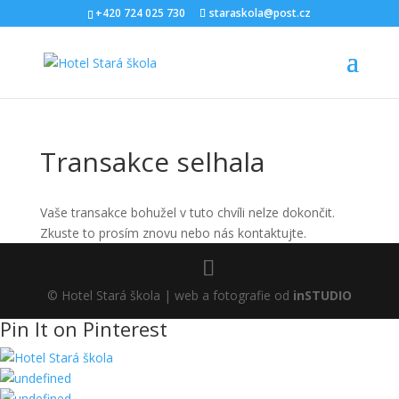
+420 724 025 730
staraskola@post.cz
Transakce selhala
Vaše transakce bohužel v tuto chvíli nelze dokončit.
Zkuste to prosím znovu nebo nás kontaktujte.
© Hotel Stará škola | web a fotografie od
inSTUDIO
Pin It on Pinterest