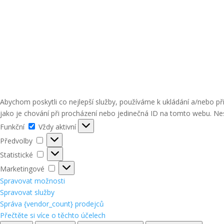
Abychom poskytli co nejlepší služby, používáme k ukládání a/nebo p
jako je chování při procházení nebo jedinečná ID na tomto webu. Nes
Funkční
Funkční
Vždy aktivní
Předvolby
Předvolby
Statistické
Statistické
Marketingové
Marketingové
Spravovat možnosti
Spravovat služby
Správa {vendor_count} prodejců
Přečtěte si více o těchto účelech